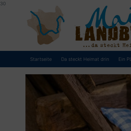
30
Startseite
Da steckt Heimat drin
Ein P