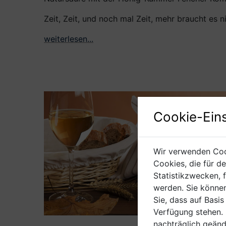
Zeit, Zeit, und noch mal Zeit, mehr braucht es n
weiterlesen...
Cookie-Eins
Wir verwenden Cook
Cookies, die für d
Statistikzwecken, 
werden. Sie können
Sie, dass auf Basis
Verfügung stehen. 
nachträglich geänd