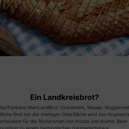
Ein Landkreisbrot?
 Churfrankens MainLandBrot: Dinkelmehl, Wasser, Roggenmeh
dliche Brot mit der mehligen Oberfläche wird von Krustenr
tscheidend für die Röstaromen von Kruste und Krume. Beim 
mposition zu einem harmonischen Gaumenschmaus.