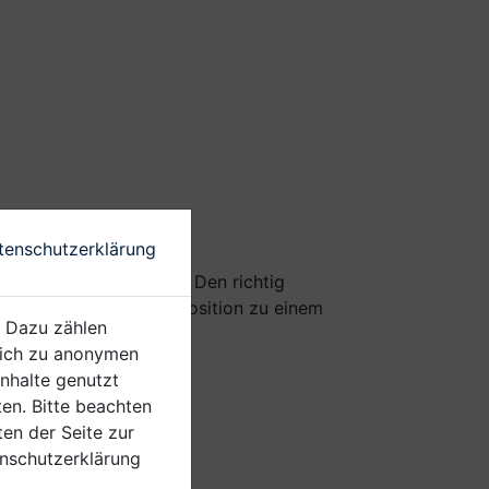
fehlung
tenschutzerklärung
gen Weichkäse belegen. Den richtig
. Dann wird diese Komposition zu einem
. Dazu zählen
glich zu anonymen
Inhalte genutzt
en. Bitte beachten
ten der Seite zur
enschutzerklärung