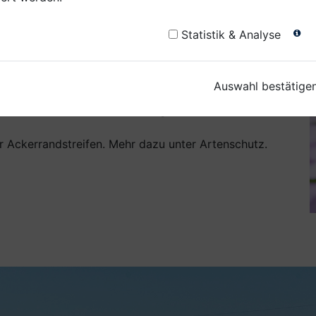
Statistik & Analyse
 den Artenschutz
Auswahl bestätige
nLandBrot wachsen, bieten Lebensraum und
 andere Insekten. In Abstimmung mit dem Bund
er Ackerrandstreifen. Mehr dazu unter Artenschutz.