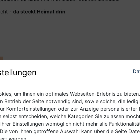
icht -
da steckt Heimat drin
.
Genussemp
tellungen
Da
Kräftige Brotscheiben schneiden und mit einem nussi
temperierten Johanniter oder Riesling dazu genießen
ies, um Ihnen ein optimales Webseiten-Erlebnis zu bieten
herrlichen Gaumentanz.
en Betrieb der Seite notwendig sind, sowie solche, die ledi
für Komforteinstellungen oder zur Anzeige personalisierter 
 selbst entscheiden, welche Kategorien Sie zulassen möcht
 Ihrer Einstellungen womöglich nicht mehr alle Funktionalitä
Die von Ihnen getroffene Auswahl kann über die Seite Dat
ert werden.