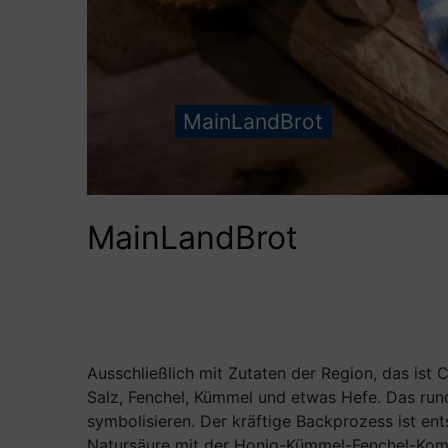
MainLandBrot
MainLandBrot
Ausschließlich mit Zutaten der Region, das ist
Salz, Fenchel, Kümmel und etwas Hefe. Das run
symbolisieren. Der kräftige Backprozess ist en
Natursäure mit der Honig-Kümmel-Fenchel-Ko