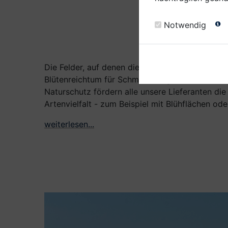
Notwendig
Ein Plus für
Die Felder, auf denen die Zutaten für das Mai
Blütenreichtum für Schmetterlinge, Bienen und
Naturschutz fördern alle unsere Lieferanten die
Artenvielfalt - zum Beispiel mit Blühflächen od
weiterlesen...